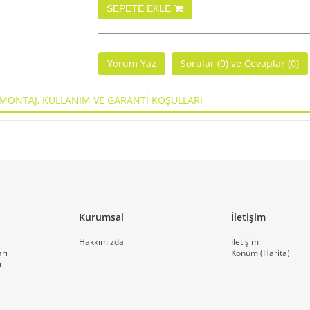
Yorum Yaz
Sorular (0) ve Cevaplar (0)
MONTAJ, KULLANIM VE GARANTİ KOŞULLARI
Kurumsal
İletişim
Hakkımızda
İletişim
rı
Konum (Harita)
ı