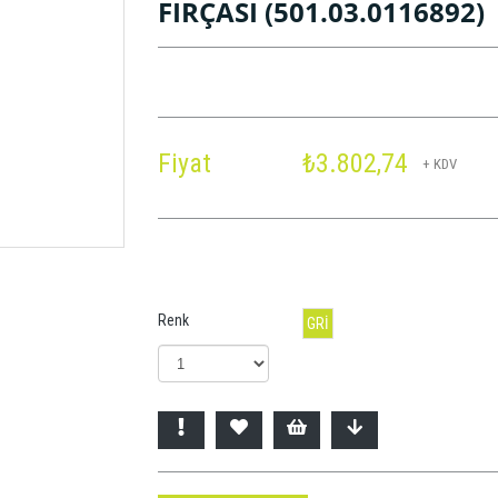
FIRÇASI
(501.03.0116892)
Fiyat
₺3.802,74
+ KDV
Renk
GRİ