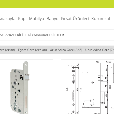
Anasayfa
Kapı
Mobilya
Banyo
Fırsat Ürünleri
Kurumsal
AYFA
>
KAPI KILITLERI
>
MAKARALI KILITLER
öre (Artan)
Fiyata Göre (Azalan)
Ürün Adına Göre (A>Z)
Ürün Adına Göre (Z