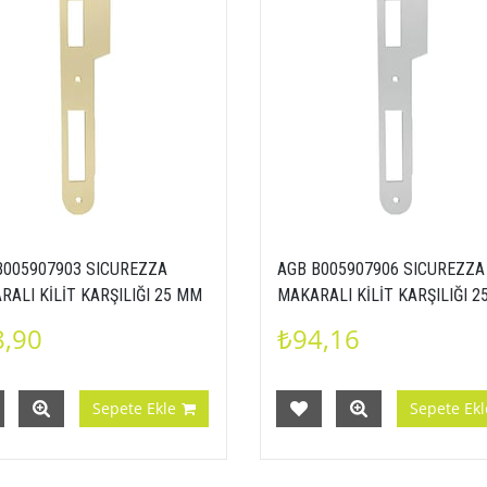
B005907903 SICUREZZA
AGB B005907906 SICUREZZA
ALI KİLİT KARŞILIĞI 25 MM
MAKARALI KİLİT KARŞILIĞI 
NİKEL
8,90
₺94,16
Sepete Ekle
Sepete Ekl