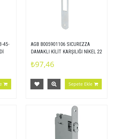
3-45-
AGB B005901106 SICUREZZA
Dİ
DAMAKLI KİLİT KARŞILIĞI NİKEL 22
mm
₺97,46
e
Sepete Ekle