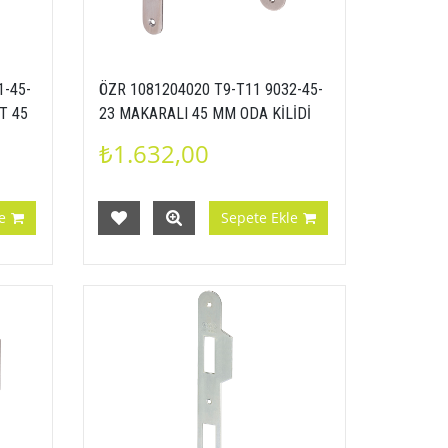
1-45-
ÖZR 1081204020 T9-T11 9032-45-
T 45
23 MAKARALI 45 MM ODA KİLİDİ
OVAL INOX
₺1.632,00
e
Sepete Ekle