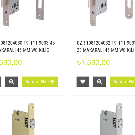
081204030 T9-T11 9033-45-
ÖZR 1081204032 T9-T11 903
AKARALI 45 MM WC KİLİDİ
23 MAKARALI 45 MM WC KİLİ
 INOX
OVAL INOX
632,00
₺1.632,00
Sepete Ekle
Sepete Ekl