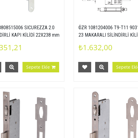
B808515006 SICUREZZA 2.0
ÖZR 1081204006 T9-T11 903
DİRLİ KAPI KİLİDİ 22X238 mm
23 MAKARALI SİLİNDİRLİ KİLİ
5 BACKSET NİKEL
MM KARE INOX
351,21
₺1.632,00
Sepete Ekle
Sepete Ekl