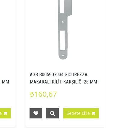
AGB B005907934 SICUREZZA
25 MM
MAKARALI KİLİT KARŞILIĞI 25 MM
MAT KROM
₺160,67
e
Sepete Ekle