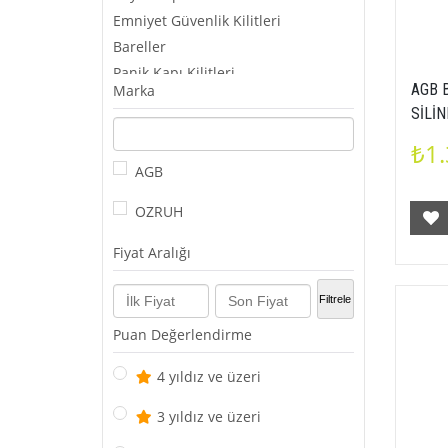
Emniyet Güvenlik Kilitleri
Bareller
Panik Kapı Kilitleri
AGB 
Marka
Elektronik Kilitler
SİLİN
50X8
₺1.
AGB
OZRUH
Fiyat Aralığı
Filtrele
Puan Değerlendirme
4 yıldız ve üzeri
3 yıldız ve üzeri