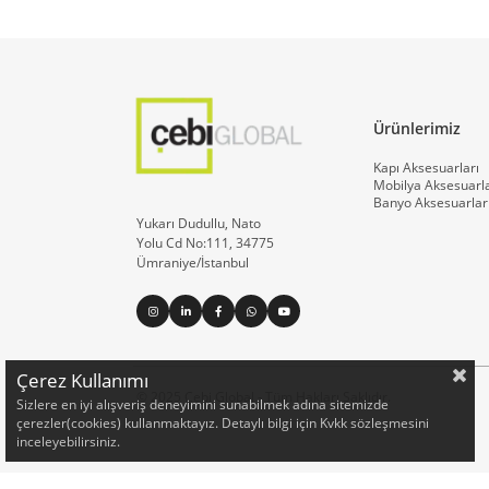
Ürünlerimiz
Kapı Aksesuarları
Mobilya Aksesuarla
Banyo Aksesuarlar
Yukarı Dudullu, Nato
Yolu Cd No:111, 34775
Ümraniye/İstanbul
Çerez Kullanımı
© 2025 Çebi Global - Tüm Hakları Saklıdır.
Sizlere en iyi alışveriş deneyimini sunabilmek adına sitemizde
çerezler(cookies) kullanmaktayız. Detaylı bilgi için Kvkk sözleşmesini
inceleyebilirsiniz.