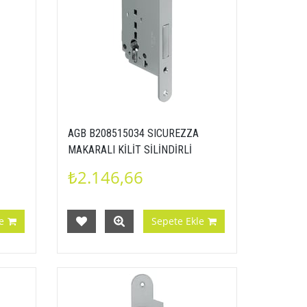
AGB B208515034 SICUREZZA
MAKARALI KİLİT SİLİNDİRLİ
22X238 MM MAT KROM
₺2.146,66
e
Sepete Ekle