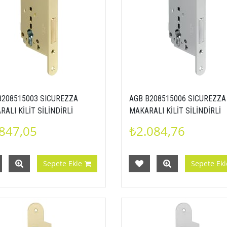
B208515003 SICUREZZA
AGB B208515006 SICUREZZA
ALI KİLİT SİLİNDİRLİ
MAKARALI KİLİT SİLİNDİRLİ
38 MM SARI
22X238 MM NİKEL
847,05
₺2.084,76
Sepete Ekle
Sepete Ekl