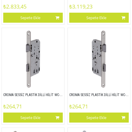
₺2.833,45
₺3.119,23
Sepete Ekle
Sepete Ekle
CROMA SESSİZ PLASTİK DİLLİ KİLİT WC-L BOYALI 55x78(MARC) 1071202001
CROMA SESSİZ PLASTİK DİLLİ KİLİT WC-R BOYALI 55x78(MARC) 1071202002
₺264,71
₺264,71
Sepete Ekle
Sepete Ekle