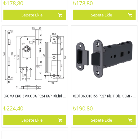
₺178,80
₺178,80
Sepete Ekle
Sepete Ekle
CROMA EKO ZMK.ODA PC24 KAPI KİLİDİ ODA OVAL 18MM 45x90
ÇEBİ D60010155 PC27 KİLİT DİL KISMI - PLS ALIN
₺224,40
₺190,80
Sepete Ekle
Sepete Ekle