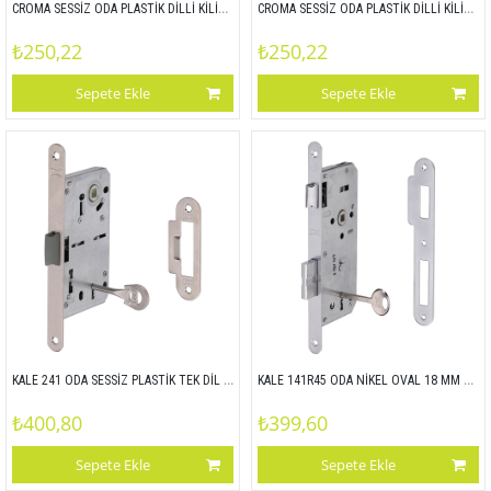
CROMA SESSİZ ODA PLASTİK DİLLİ KİLİT CB-L BOYALI 55x72 (MARC) 1071201001
CROMA SESSİZ ODA PLASTİK DİLLİ KİLİT CB-R BOYALI 55x72(MARC) 1071201002
₺250,22
₺250,22
Sepete Ekle
Sepete Ekle
KALE 241 ODA SESSİZ PLASTİK TEK DİL SATEN OVAL 18 MM 90x50
KALE 141R45 ODA NİKEL OVAL 18 MM 90x45 141R
₺400,80
₺399,60
Sepete Ekle
Sepete Ekle