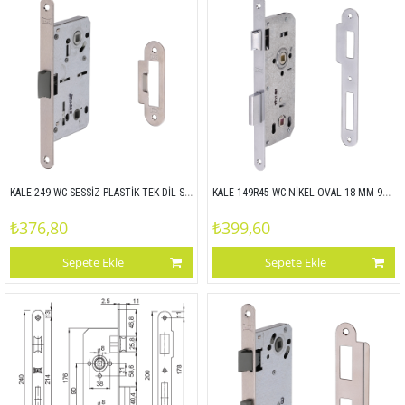
KALE 249 WC SESSİZ PLASTİK TEK DİL SATEN OVAL 18 MM 96x50
KALE 149R45 WC NİKEL OVAL 18 MM 90x45 149R
₺376,80
₺399,60
Sepete Ekle
Sepete Ekle