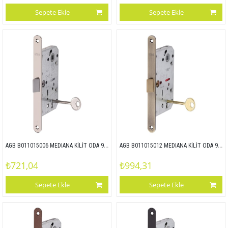
Sepete Ekle
Sepete Ekle
AGB B011015006 MEDIANA KİLİT ODA 90x50 NİKEL
AGB B011015012 MEDIANA KİLİT ODA 90x50 ANTİK SARI
₺721,04
₺994,31
Sepete Ekle
Sepete Ekle