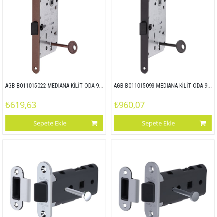
AGB B011015022 MEDIANA KİLİT ODA 90x50 BRONZ
AGB B011015093 MEDIANA KİLİT ODA 90x50 MAT SİYAH
₺619,63
₺960,07
Sepete Ekle
Sepete Ekle