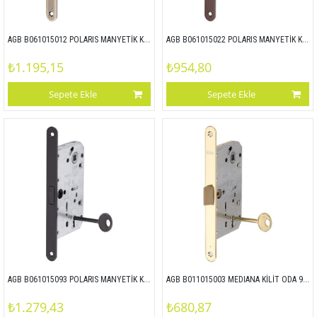
AGB B061015012 POLARIS MANYETİK KİLİT ODA 90x50 ANTİK SARI
AGB B061015022 POLARIS MANYETİK KİLİT ODA 90x50 BRONZ
₺1.195,15
₺954,80
Sepete Ekle
Sepete Ekle
AGB B061015093 POLARIS MANYETİK KİLİT ODA 90x50 MAT SİYAH
AGB B011015003 MEDIANA KİLİT ODA 90x50 SARI
₺1.279,43
₺680,87