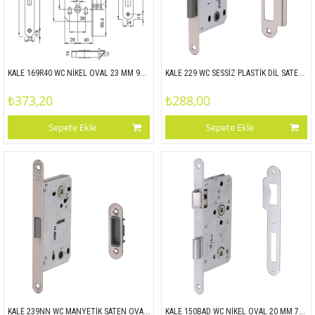
KALE 169R40 WC NİKEL OVAL 23 MM 90x40
KALE 229 WC SESSİZ PLASTİK DİL SATEN OVAL 18 MM 96x50
₺373,20
₺288,00
Sepete Ekle
Sepete Ekle
KALE 239NN WC MANYETİK SATEN OVAL 18 MM 96x50
KALE 150BAD WC NİKEL OVAL 20 MM 78x55