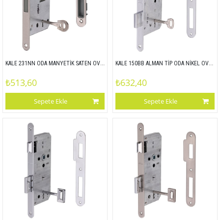
KALE 231NN ODA MANYETİK SATEN OVAL 18 MM 90x50
KALE 150BB ALMAN TİP ODA NİKEL OVAL 20 MM 72x55
₺513,60
₺632,40
Sepete Ekle
Sepete Ekle