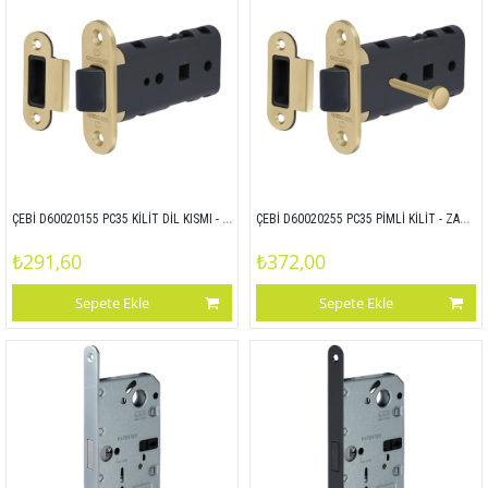
ÇEBİ D60020155 PC35 KİLİT DİL KISMI - ZAMAK ALIN
ÇEBİ D60020255 PC35 PİMLİ KİLİT - ZAMAK ALIN
₺291,60
₺372,00
Sepete Ekle
Sepete Ekle