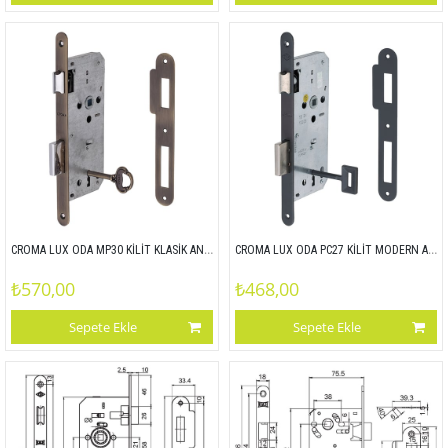
CROMA LUX ODA MP30 KİLİT KLASİK ANAHTARLI ODA OVAL 18MM 45x90
CROMA LUX ODA PC27 KİLİT MODERN ANAHTARLI OVAL 18MM 45x90
₺570,00
₺468,00
Sepete Ekle
Sepete Ekle