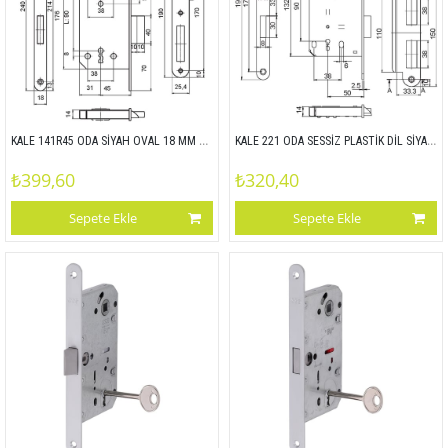
KALE 141R45 ODA SİYAH OVAL 18 MM 90x45 141R MP24
KALE 221 ODA SESSİZ PLASTİK DİL SİYAH OVAL 18 MM 90x50 MP24
₺399,60
₺320,40
Sepete Ekle
Sepete Ekle