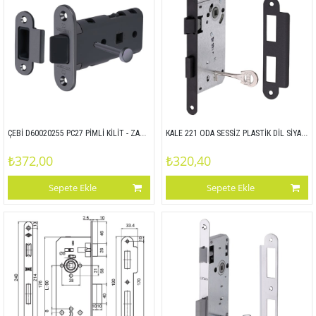
ÇEBİ D60020255 PC27 PİMLİ KİLİT - ZAMAK ALIN
KALE 221 ODA SESSİZ PLASTİK DİL SİYAH OVAL 18 MM 90x50 MP24 DİL-SÜRGÜ SİYAH
₺372,00
₺320,40
Sepete Ekle
Sepete Ekle