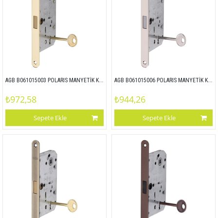
AGB B061015003 POLARIS MANYETİK KİLİT ODA 90x50 SARI
AGB B061015006 POLARIS MANYETİK KİLİT ODA 90x50 NİKEL
₺972,58
₺944,26
Sepete Ekle
Sepete Ekle