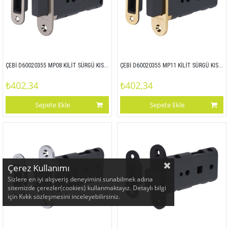
ÇEBİ D60020355 MP08 KİLİT SÜRGÜ KISMI - ZAMAK ALIN
ÇEBİ D60020355 MP11 KİLİT SÜRGÜ KISMI - ZAMAK ALIN
₺402,34
₺402,34
Sepete Ekle
Sepete Ekle
Çerez Kullanımı
Sizlere en iyi alışveriş deneyimini sunabilmek adına
sitemizde çerezler(cookies) kullanmaktayız. Detaylı bilgi
için Kvkk sözleşmesini inceleyebilirsiniz.