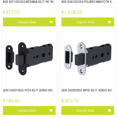
AGB B011025034 MEDIANA KİLİT WC 90x50 MAT KROM
AGB B061025034 POLARIS MANYETİK KİLİT WC 96x50 MAT KROM
₺917,93
₺1.028,55
Sepete Ekle
Sepete Ekle
ÇEBİ D60010355 PC24 KİLİT SÜRGÜ KISMI - PLS ALIN
ÇEBİ D60020355 MP02 KİLİT SÜRGÜ KISMI - ZAMAK ALIN
₺140,40
₺365,76
Sepete Ekle
Sepete Ekle