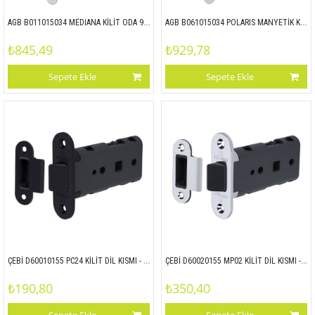
AGB B011015034 MEDIANA KİLİT ODA 90x50 MAT KROM
AGB B061015034 POLARIS MANYETİK KİLİT ODA 90x50 MAT KROM
₺845,49
₺929,78
Sepete Ekle
Sepete Ekle
ÇEBİ D60010155 PC24 KİLİT DİL KISMI - PLS ALIN
ÇEBİ D60020155 MP02 KİLİT DİL KISMI - ZAMAK ALIN
₺190,80
₺350,40