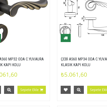
 A560 MP32 ODA C.YUV.AURA
ÇEBİ A560 MP34 ODA C.YUV.
IK KAPI KOLU
KLASIK KAPI KOLU
061,60
₺5.061,60
Sepete Ekle
Sepete Ekl