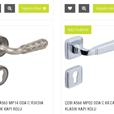
Sepete Ekle
Sepete Ekl
%62
İndirim
A565 MP14 ODA C.YUV.DIA
ÇEBİ A566 MP02 ODA C.KR.C
IK KAPI KOLU
KLASIK KAPI KOLU