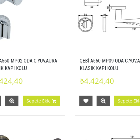
 A560 MP02 ODA C.YUV.AURA
ÇEBİ A560 MP09 ODA C.YUV.
IK KAPI KOLU
KLASIK KAPI KOLU
424,40
₺4.424,40
Sepete Ekle
Sepete Ekl