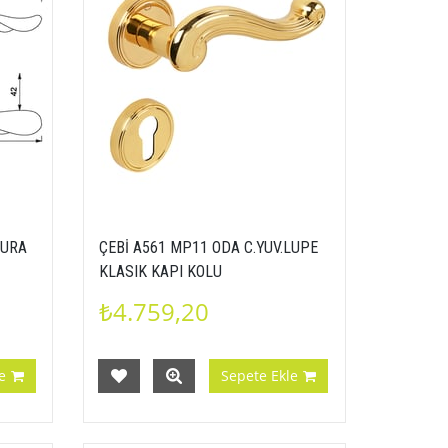
AURA
ÇEBİ A561 MP11 ODA C.YUV.LUPE
KLASIK KAPI KOLU
₺4.759,20
e
Sepete Ekle