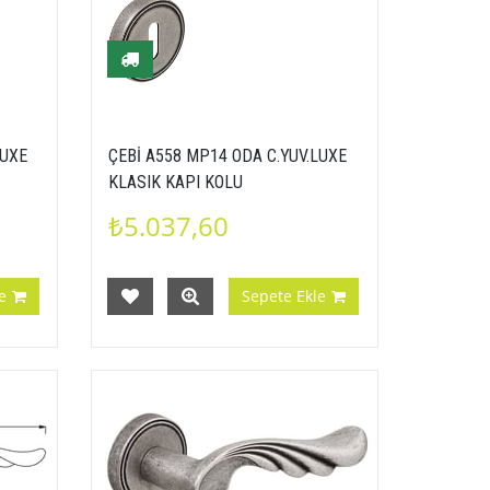
LUXE
ÇEBİ A558 MP14 ODA C.YUV.LUXE
KLASIK KAPI KOLU
₺5.037,60
e
Sepete Ekle