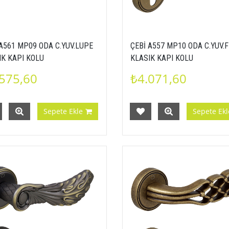
 A561 MP09 ODA C.YUV.LUPE
ÇEBİ A557 MP10 ODA C.YUV.
IK KAPI KOLU
KLASIK KAPI KOLU
575,60
₺4.071,60
Sepete Ekle
Sepete Ekl