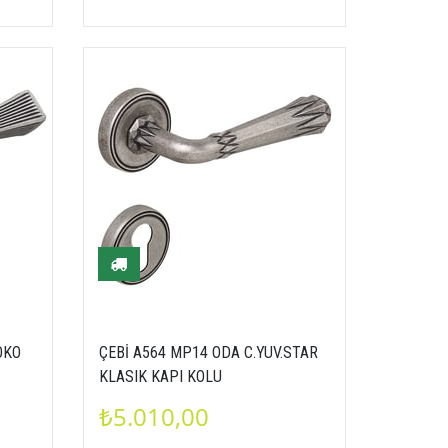
OKO
ÇEBİ A564 MP14 ODA C.YUV.STAR
KLASIK KAPI KOLU
₺5.010,00