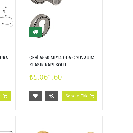
AURA
ÇEBİ A560 MP14 ODA C.YUV.AURA
KLASIK KAPI KOLU
₺5.061,60
e
Sepete Ekle