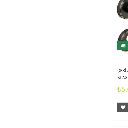
ÇEBİ
KLAS
₺5.