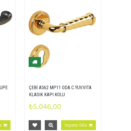
LUPE
ÇEBİ A562 MP11 ODA C.YUV.VITA
KLASIK KAPI KOLU
₺5.046,00
e
Sepete Ekle