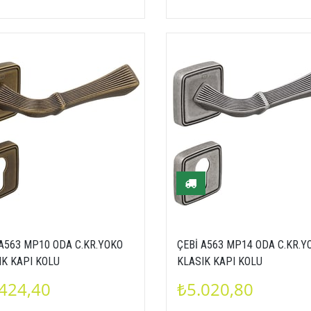
 A563 MP10 ODA C.KR.YOKO
ÇEBİ A563 MP14 ODA C.KR.Y
IK KAPI KOLU
KLASIK KAPI KOLU
424,40
₺5.020,80