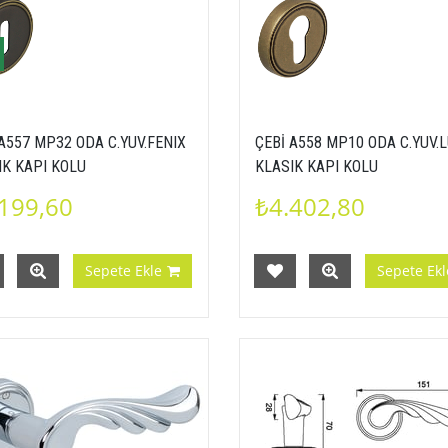
A557 MP32 ODA C.YUV.FENIX
ÇEBİ A558 MP10 ODA C.YUV.
IK KAPI KOLU
KLASIK KAPI KOLU
199,60
₺4.402,80
Sepete Ekle
Sepete Ekl