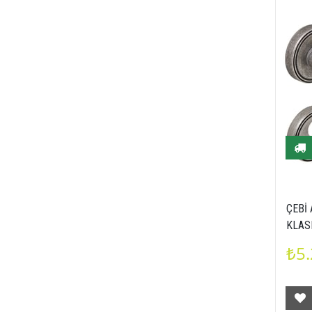
ÇEBİ
KLAS
₺5.