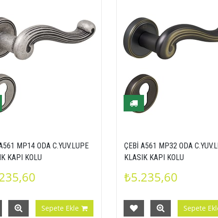
 A561 MP14 ODA C.YUV.LUPE
ÇEBİ A561 MP32 ODA C.YUV.
IK KAPI KOLU
KLASIK KAPI KOLU
235,60
₺5.235,60
Sepete Ekle
Sepete Ekl