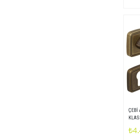
ÇEBİ
KLAS
₺4.