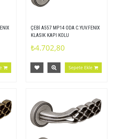
FENIX
ÇEBİ A557 MP14 ODA C.YUV.FENIX
KLASIK KAPI KOLU
₺4.702,80
e
Sepete Ekle