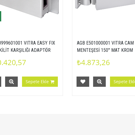
B999601001 VITRA EASY FIX
AGB E501000001 VITRA CAM
KİLİT KARŞILIĞI ADAPTÖR
MENTEŞESİ 150° MAT KROM
 MAT KROM
.420,57
₺4.873,26
Sepete Ekle
Sepete Ekl