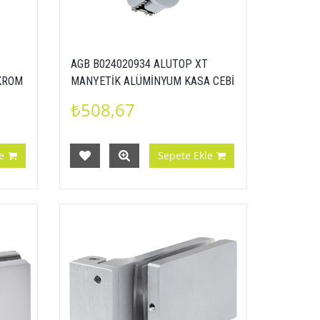
AGB B024020934 ALUTOP XT
 KROM
MANYETİK ALÜMİNYUM KASA CEBİ
MAT KROM
₺508,67
e
Sepete Ekle