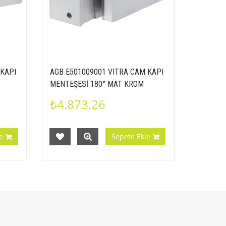
 KAPI
AGB E501009001 VITRA CAM KAPI
MENTEŞESİ 180° MAT KROM
₺4.873,26
e
Sepete Ekle