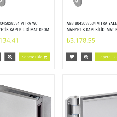
B045028534 VITRA WC
AGB B045038534 VITRA YALE
ETİK KAPI KİLİDİ MAT KROM
MANYETİK KAPI KİLİDİ MAT
m ALIN
18 mm ALIN
134,41
₺3.178,55
Sepete Ekle
Sepete Ekl