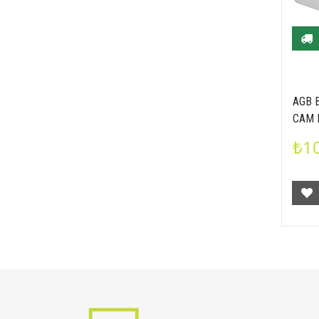
AGB 
CAM 
SETİ
₺10