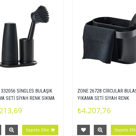
 332056 SİNGLES BULAŞIK
ZONE 26728 CİRCULAR BULA
MA SETİ SİYAH RENK SIKMA
YIKAMA SETİ SİYAH RENK
 SABUNLUK FIRÇA
ORGANİZER FIRÇA 57220002
213,69
₺4.207,76
003320569
Sepete Ekle
Sepete Ekl