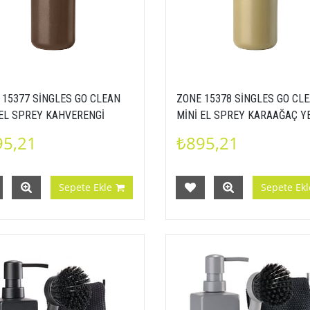
 15377 SİNGLES GO CLEAN
ZONE 15378 SİNGLES GO CL
 EL SPREY KAHVERENGİ
MİNİ EL SPREY KARAAĞAÇ YE
000153771
RENGİ 5722000153788
95,21
₺895,21
Sepete Ekle
Sepete Ekl