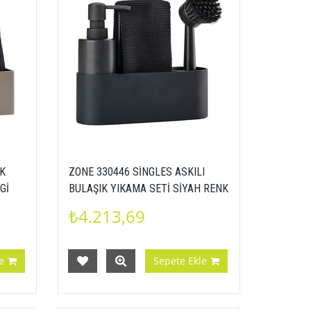
IK
ZONE 330446 SİNGLES ASKILI
Gİ
BULAŞIK YIKAMA SETİ SİYAH RENK
IK
SIVI SABUNLUK FIRÇA
₺4.213,69
5708760674909
e
Sepete Ekle