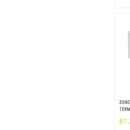
ZONE
TERMO
5722
₺1.