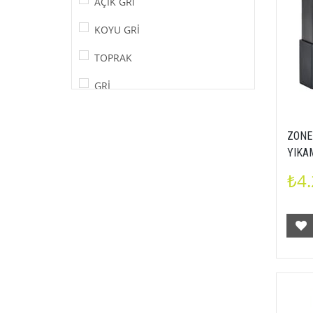
AÇIK GRİ
KOYU GRİ
TOPRAK
GRİ
BEYAZ
ZONE
SİYAH
YIKAM
SABU
₺4.
5708