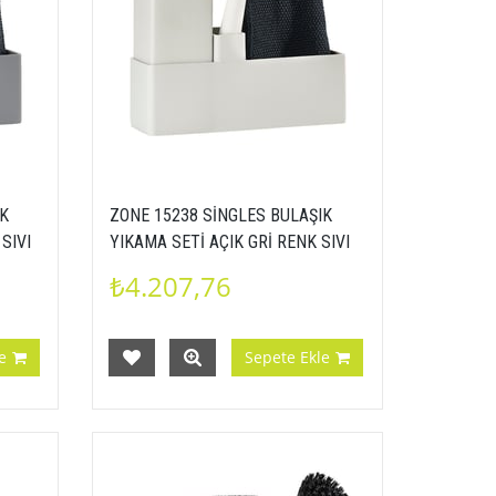
IK
ZONE 15238 SİNGLES BULAŞIK
SIVI
YIKAMA SETİ AÇIK GRİ RENK SIVI
EZİ
SABUNLUK FIRÇA BULAŞIK BEZİ
₺4.207,76
5722000152385
e
Sepete Ekle