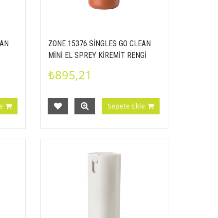
EAN
ZONE 15376 SİNGLES GO CLEAN
MİNİ EL SPREY KİREMİT RENGİ
5722000153764
₺895,21
e
Sepete Ekle