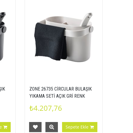
ŞIK
ZONE 26735 CİRCULAR BULAŞIK
YIKAMA SETİ AÇIK GRİ RENK
67287
ORGANİZER FIRÇA 5722000267355
₺4.207,76
e
Sepete Ekle