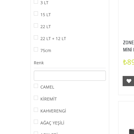
3 LT
15 LT
22 LT
22 LT + 12 LT
ZONE
MİNİ
75cm
5722
₺8
Renk
CAMEL
KİREMİT
KAHVERENGİ
AĞAÇ YEŞİLİ