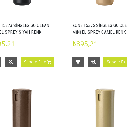
 15373 SİNGLES GO CLEAN
ZONE 15375 SİNGLES GO CL
 EL SPREY SİYAH RENK
MİNİ EL SPREY CAMEL RENK
000153733
5722000153757
95,21
₺895,21
Sepete Ekle
Sepete Ekl