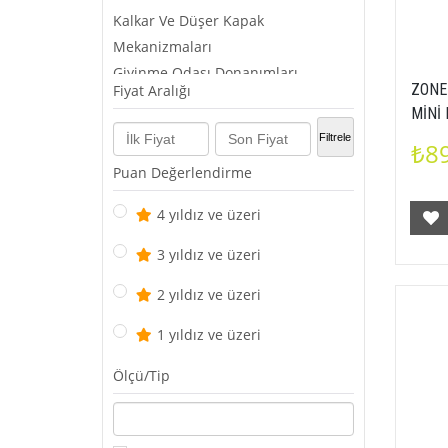
Kalkar Ve Düşer Kapak
Mekanizmaları
Giyinme Odası Donanımları
ZONE
Fiyat Aralığı
Sürgülü Dolap Mekanizmaları
MİNİ
Mobilya Kilitleri - Mıknatıslar -
5722
Filtrele
₺8
Çıtçıtlar
Puan Değerlendirme
Bağlantı Elemanları - Vidalar - Raf
Pimleri Ve Tut
4 yıldız ve üzeri
Baza Ayak Ve Profilleri
3 yıldız ve üzeri
2 yıldız ve üzeri
1 yıldız ve üzeri
Ölçü/Tip