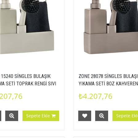
 15240 SİNGLES BULAŞIK
ZONE 28078 SİNGLES BULAŞ
MA SETİ TOPRAK RENGİ SIVI
YIKAMA SETİ BOZ KAHVEREN
NLUK FIRÇA BULAŞIK BEZİ
SIVI SABUNLUK FIRÇA BULAŞ
207,76
₺4.207,76
000152408
BEZİ 5722000280781
Sepete Ekle
Sepete Ekl