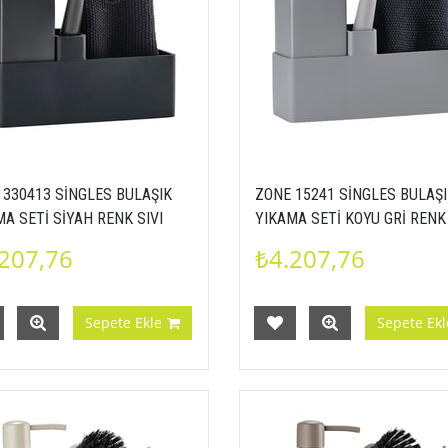
 330413 SİNGLES BULAŞIK
ZONE 15241 SİNGLES BULAŞ
A SETİ SİYAH RENK SIVI
YIKAMA SETİ KOYU GRİ RENK 
NLUK FIRÇA BULAŞIK BEZİ
SABUNLUK FIRÇA BULAŞIK B
207,76
₺4.207,76
760658725
5722000152415
Sepete Ekle
Sepete Ekl