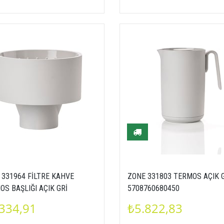
 331964 FİLTRE KAHVE
ZONE 331803 TERMOS AÇIK 
S BAŞLIĞI AÇIK GRİ
5708760680450
003319648
334,91
₺5.822,83