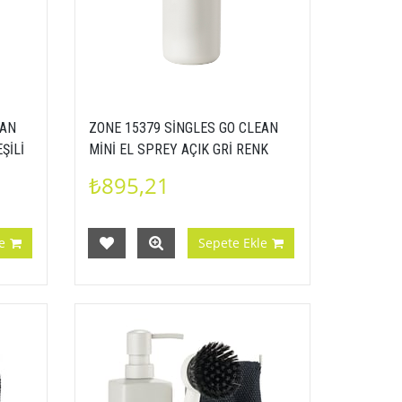
EAN
ZONE 15379 SİNGLES GO CLEAN
ŞİLİ
MİNİ EL SPREY AÇIK GRİ RENK
5722000153795
₺895,21
e
Sepete Ekle