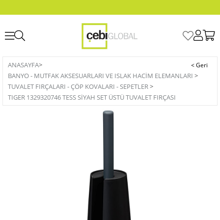
ANASAYFA
>
BANYO - MUTFAK AKSESUARLARI VE ISLAK HACIM ELEMANLARI
>
TUVALET FIRÇALARI - ÇÖP KOVALARI - SEPETLER
>
TIGER 1329320746 TESS SİYAH SET ÜSTÜ TUVALET FIRÇASI